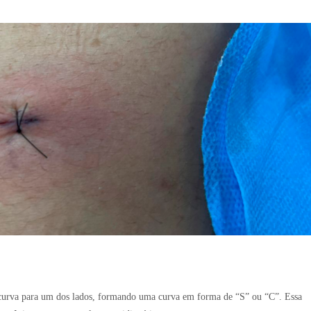
 curva para um dos lados, formando uma curva em forma de “S” ou “C”. Essa