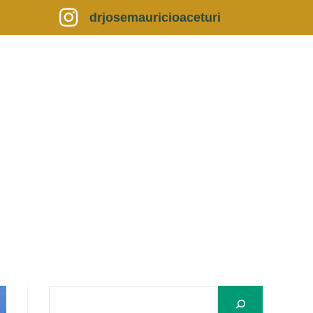
drjosemauricioaceturi