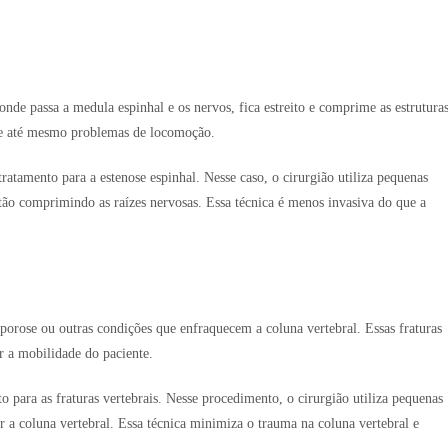
nde passa a medula espinhal e os nervos, fica estreito e comprime as estrutura
r e até mesmo problemas de locomoção.
tamento para a estenose espinhal. Nesse caso, o cirurgião utiliza pequenas
stão comprimindo as raízes nervosas. Essa técnica é menos invasiva do que a
porose ou outras condições que enfraquecem a coluna vertebral. Essas fraturas
 a mobilidade do paciente.
para as fraturas vertebrais. Nesse procedimento, o cirurgião utiliza pequenas
zar a coluna vertebral. Essa técnica minimiza o trauma na coluna vertebral e